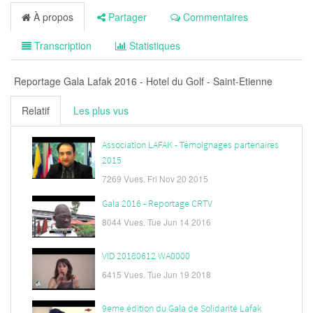
À propos
Partager
Commentaires
Transcription
Statistiques
Reportage Gala Lafak 2016 - Hotel du Golf - Saint-Etienne
Relatif
Les plus vus
Association LAFAK - Témoignages partenaires
2015
7269 Vues.
Fri Nov 20 2015
Gala 2016 - Reportage CRTV
8044 Vues.
Tue Jun 14 2016
VID 20180612 WA0000
6415 Vues.
Tue Jun 19 2018
9eme édition du Gala de Solidarité Lafak