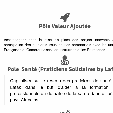
Pôle Valeur Ajoutée
Pôle Campus Lafak
Accompagner dans la mise en place des projets innovants 
participation des étudiants issus de nos partenariats avec les uni
Faciliter la mise en relation entre les Universités Françai
Françaises et Camerounaises, les Institutions et les Entreprises.
Camerounaises en collaboration avec nos partenaires (Lafak Ca
CPBA...).
Pôle Santé (Praticiens Solidaires by La
Pôle JIC
Capitaliser sur le réseau des praticiens de sant
Faciliter l'intégration des étudiants primo-arrivants en collaboration
Préfecture de Saint Étienne à travers des activités d'informa
Lafak dans le but d'aider à la formation 
d’accompagnements.
professionnels du domaine de la santé dans différ
pays Africains.