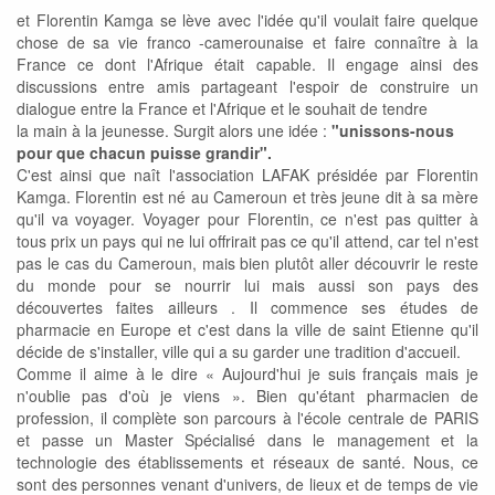
et Florentin Kamga se lève avec l'idée qu'il voulait faire quelque
chose de sa vie franco -camerounaise et faire connaître à la
France ce dont l'Afrique était capable. Il engage ainsi des
discussions entre amis partageant l'espoir de construire un
dialogue entre la France et l'Afrique et le souhait de tendre
la main à la jeunesse. Surgit alors une idée :
"unissons-nous
pour que chacun puisse grandir".
C'est ainsi que naît l'association LAFAK présidée par Florentin
Kamga. Florentin est né au Cameroun et très jeune dit à sa mère
qu'il va voyager. Voyager pour Florentin, ce n'est pas quitter à
tous prix un pays qui ne lui offrirait pas ce qu'il attend, car tel n'est
pas le cas du Cameroun, mais bien plutôt aller découvrir le reste
du monde pour se nourrir lui mais aussi son pays des
découvertes faites ailleurs . Il commence ses études de
pharmacie en Europe et c'est dans la ville de saint Etienne qu'il
décide de s'installer, ville qui a su garder une tradition d'accueil.
Comme il aime à le dire « Aujourd'hui je suis français mais je
n'oublie pas d'où je viens ». Bien qu'étant pharmacien de
profession, il complète son parcours à l'école centrale de PARIS
et passe un Master Spécialisé dans le management et la
technologie des établissements et réseaux de santé. Nous, ce
sont des personnes venant d'univers, de lieux et de temps de vie