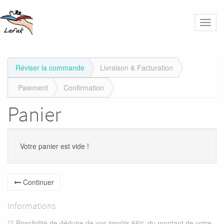
Bascu
la
naviga
Réviser la commande
Livraison & Facturation
Paiement
Confirmation
Panier
Votre panier est vide !
Continuer
Informations
☑ Possibilité de déduire de vos impôts 66% du montant de votre