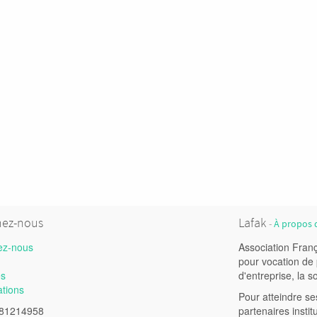
nez-nous
Lafak
-
À propos 
ez-nous
Association Franç
pour vocation de p
és
d'entreprise, la so
ations
Pour atteindre ses
81214958
partenaires insti