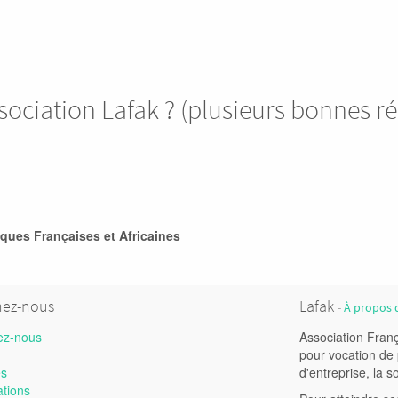
association Lafak ? (plusieurs bonnes r
ques Françaises et Africaines
nez-nous
Lafak
-
À propos 
ez-nous
Association Franç
pour vocation de p
és
d'entreprise, la so
ations